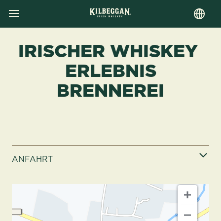
MENU
Skip
to
IRISCHER WHISKEY
main
content
ERLEBNIS
BRENNEREI
ANFAHRT