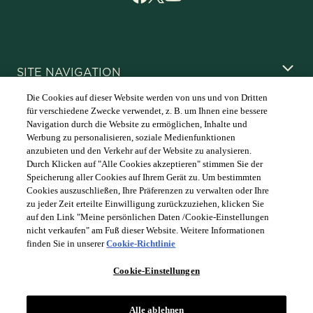
SITE NAVIGATION
Die Cookies auf dieser Website werden von uns und von Dritten
für verschiedene Zwecke verwendet, z. B. um Ihnen eine bessere
LEGAL
Navigation durch die Website zu ermöglichen, Inhalte und
Werbung zu personalisieren, soziale Medienfunktionen
anzubieten und den Verkehr auf der Website zu analysieren.
Durch Klicken auf "Alle Cookies akzeptieren" stimmen Sie der
Speicherung aller Cookies auf Ihrem Gerät zu. Um bestimmten
Cookies auszuschließen, Ihre Präferenzen zu verwalten oder Ihre
COUNTRY & LANGUAGE GERMAN | DE
zu jeder Zeit erteilte Einwilligung zurückzuziehen, klicken Sie
auf den Link "Meine persönlichen Daten /Cookie-Einstellungen
Befolgen Sie immer die
Opens
DrinkSmart®
-Regeln und trinken
nicht verkaufen" am Fuß dieser Website. Weitere Informationen
Sie in Maßen
language
finden Sie in unserer
Cookie-Richtlinie
selector
modal
Cookie-Einstellungen
Alle ablehnen